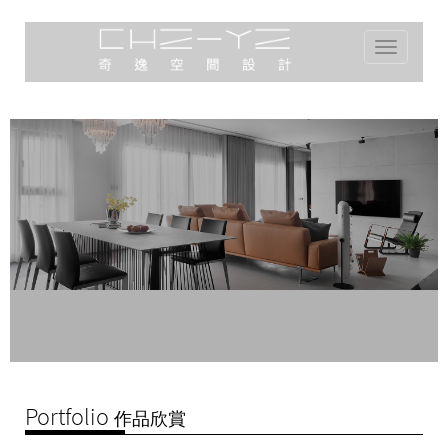
Toggle
navigation
Portfolio
作品欣賞