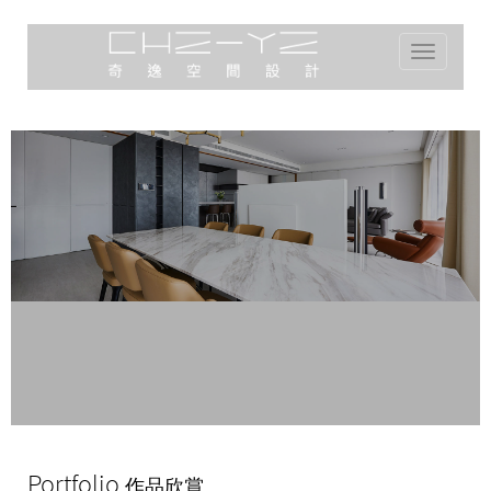
Toggle
navigation
Portfolio
作品欣賞